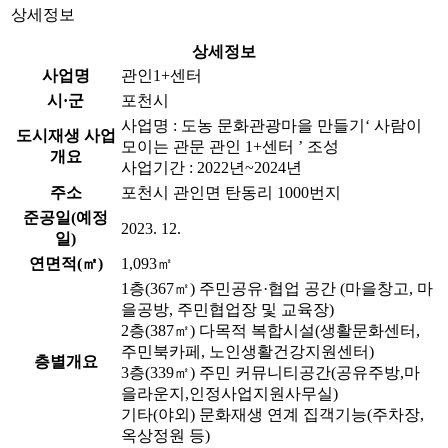
상세정보
상세정보
사업명
관인1+센터
시·군
포천시
사업명 : 도농 문화관광마을 만들기‘ 사람이
도시재생 사업
모이는 관문 관인 1+센터 ’ 조성
개요
사업기간 : 2022년~2024년
주소
포천시 관인면 탄동리 1000번지
준공일(예정
2023. 12.
일)
연면적(㎡)
1,093㎡
1층(367㎡) 주민공유·협업 공간 (마을창고, 마
을공방, 주민협업장 및 교육장)
2층(387㎡) 다목적 복합시설(생활문화센터,
주민북카페, 노인생활건강지원센터)
층별개요
3층(339㎡) 주민 커뮤니티공간(공유주방,마
을라운지,인정사업지원사무실)
기타(야외) 문화재생 연계 집객기능(주차장,
옥상정원 등)