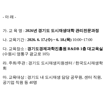
-
아 래
-
가
.
교 육 명
:
2026
년 경기도 도시재생대학 관리전문과정
나
.
교육기간
:
2026. 6. 17.(
수
) ~ 6. 18.(
목
)
10:00~17:00
다
.
교육장소
:
경기도경제과학진흥원
R&DB 1
층 대교육실
(
수원시 영통구 광교로
105)
라
.
주최
/
주관
:
경기도 도시재생지원센터
/
한국도시재생학
회
마
.
교육대상
:
경기도 내 도시재생 담당 공무원
,
센터 직원
,
공기업 직원 등
40
명