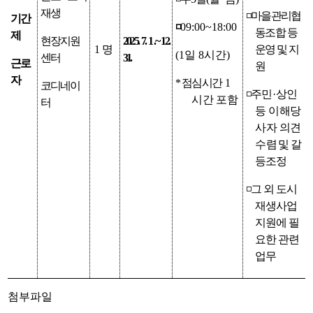
재생
◽
마을관리협
기간
◽
09:00~18:00
동조합 등
제
현장지원
2025. 7. 1 .
~ 12.
1
명
운영 및 지
(1
일
8
시간
)
센터
31.
근로
원
자
*
점심시간
1
코디네이
◽
주민
·
상인
시간 포함
터
등 이해당
사자 의견
수
렴
및 갈
등조정
◽
그 외 도시
재생사업
지원에 필
요한 관련
업무
첨부파일