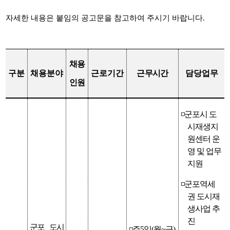
자세한 내용은 붙임의 공고문을 참고하여 주시기 바랍니다.
채용
구분
채용분야
근로기간
근무시간
담당업무
인원
◽
군포시 도
시재생지
원센터 운
영 및 업무
지원
◽
군포역세
권 도시재
생사업 추
진
군포 도시
◽
주
5
일
(
월
~
금
)