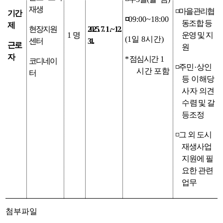
재생
◽
마을관리협
기간
◽
09:00~18:00
동조합 등
제
현장지원
2025. 7. 1 .
~ 12.
1
명
운영 및 지
(1
일
8
시간
)
센터
31.
근로
원
자
*
점심시간
1
코디네이
◽
주민
·
상인
시간 포함
터
등 이해당
사자 의견
수
렴
및 갈
등조정
◽
그 외 도시
재생사업
지원에 필
요한 관련
업무
첨부파일