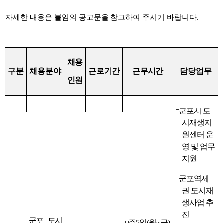
자세한 내용은 붙임의 공고문을 참고하여 주시기 바랍니다.
채용
구분
채용분야
근로기간
근무시간
담당업무
인원
◽
군포시 도
시재생지
원센터 운
영 및 업무
지원
◽
군포역세
권 도시재
생사업 추
진
군포 도시
◽
주
5
일
(
월
~
금
)